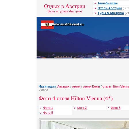
Авиабилеты
Отдых в Австрии
Отели Австрии
(351
Визы и туры в Австрию
Туры в Австрию
(21
Навигация
:
Австрия
/
отели
/
отели Вены
/
отель Hilton Vienn
Vienna
Фото 4 отеля Hilton Vienna (4*)
Фото 1
Фото 2
Фото 3
Фото 5