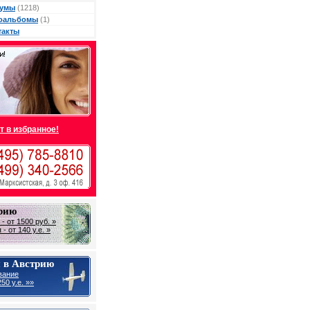
умы
(1218)
оальбомы
(1)
такты
т в избранное!
трию
- от 1500 руб. »
- от 140 у.е. »
 в Австрию
вание
50 y.e. »»