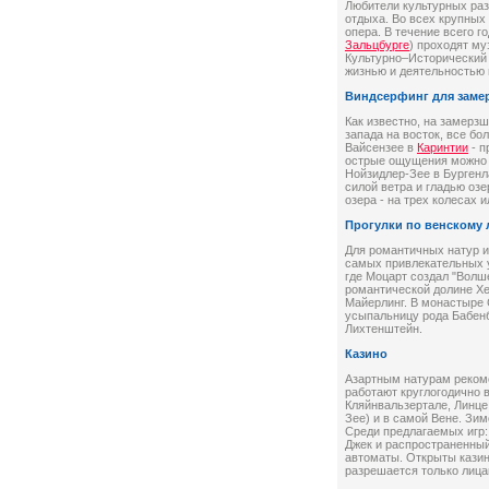
Любители культурных раз
отдыха. Во всех крупных 
опера. В течение всего г
Зальцбурге
) проходят м
Культурно–Исторический 
жизнью и деятельностью 
Виндсерфинг для заме
Как известно, на замерз
запада на восток, все б
Вайсензее в
Каринтии
- п
острые ощущения можно и
Нойзидлер-Зее в Бургенл
силой ветра и гладью оз
озера - на трех колесах 
Прогулки по венскому 
Для романтичных натур 
самых привлекательных у
где Моцарт создал "Волш
романтической долине Хе
Майерлинг. В монастыре 
усыпальницу рода Бабенб
Лихтенштейн.
Казино
Азартным натурам реком
работают круглогодично в
Кляйнвальзертале, Линце
Зее) и в самой Вене. Зим
Среди предлагаемых игр: р
Джек и распространенный
автоматы. Открыты казино
разрешается только лиц