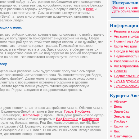
влечений найдут в Австрии все необходимое для полноценного
Интерактив
городах есть свои театры, но особенно известна в мире Венская
Оставить отзыв 
ода в различных городах Австрии (в первую очередь в
Вене
и
Дать объявление
узыкальные фестивали. Самые известные музеи страны —
(Вена), а также многочисленные дома–музеи, связанные с
великих людей.
Информация 
рзших озерах
Регионы и куро
ших австрийских озерах, которые расположились по всей стране с
Австрия в цифр
ольшую популярность приобретает виндсерфинг на льду. Озеро
Новый Год в Ав
рямо-таки рай для занятий этим видом спорта. И не думайте, что
спытать только на горных трассах. Приезжайте на озеро
Карта Австрии
анде, и вы убедитесь в этом. Здесь скорость обеспечивается
Погода в Австр
ера. Скоростное скольжение под парусом по ровной поверхности
Недвижимость 
или на санях - это впечатляет каждого путешественника.
Развлечения в 
лесу
Достопримечат
Новости
идеальным развлечением будут пешие прогулки с осмотром
голков южной части венского леса. Вы посетите городок Баден,
Подписаться на
ебную флейту". Далее можете продолжить свою экскурсию в
Туры в другие 
ленгталь с посещением охотничьего домика в деревне
Туристические
Святого Креста можно увидеть готическую королевскую
ергов. Рядом находится и средневековая крепость
Курорты Авс
Абтенау
Вена
ендуем посетить настоящее австрийское казино. Обычно казино
Заальбах
 Бадене-под-Веной, а также в Брегенце,
Граце
,
Инсбруке
,
, Зальцбурге,
Зеефельде
(Тироль), Фельдене (район озера ёртер-
Зеефельд
ой и летом казино также открыты в
Бад Гаштайне
и
Китцбюэле
.
Инсбрук
улетка, баккара, покер, Ред Дог, колесо счастья, сик 60, Блэк
Каринтия
 в Европе 7-11. Большинство казино имеют также и игральные
 ежедневно с 15.00 или с 17.00 или 19.00 часов. Вход в казино
Лех
ам, достигшим совершеннолетия.
Сант-Антон