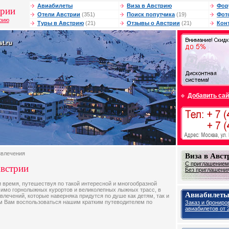
Авиабилеты
Виза в Австрию
Фор
трии
Отели Австрии
(351)
Поиск попутчика
(19)
Фот
трию
Туры в Австрию
(21)
Отзывы о Австрии
(21)
Кон
Добавить сай
звлечения
Виза в Авс
С приглашением 
Австрии
Без приглашения 
и время, путешествуя по такой интересной и многообразной
имо горнолыжных курортов и великолепных лыжных трасс, в
Авиабилеты
влечений, которые наверняка придутся по душе как детям, так и
м Вам воспользоваться нашим кратким путеводителем по
Заказ и брониро
авиабилетов от 2