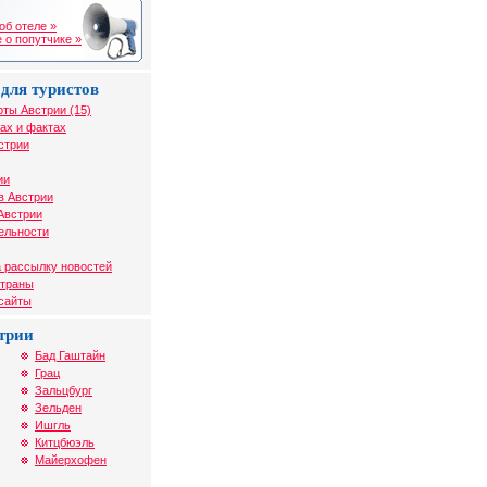
об отеле »
 о попутчике »
для туристов
рты Австрии (15)
ах и фактах
стрии
ии
в Австрии
Австрии
ельности
 рассылку новостей
страны
 сайты
трии
Бад Гаштайн
Грац
Зальцбург
Зельден
Ишгль
Китцбюэль
Майерхофен