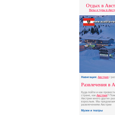
Отдых в Авс
Визы и туры в Авс
Навигация
:
Австрия
/ ра
Развлечения в 
Куда пойти и как провест
стране, как
Австрия
? Пом
Австрии много других раз
взрослым. Мы предлагае
развлечениям Австрии
Музеи и театры