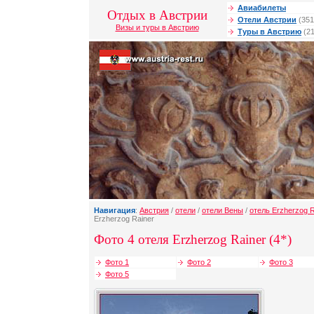
Авиабилеты
Отдых в Австрии
Отели Австрии
(351
Визы и туры в Австрию
Туры в Австрию
(21
Навигация
:
Австрия
/
отели
/
отели Вены
/
отель Erzherzog R
Erzherzog Rainer
Фото 4 отеля Erzherzog Rainer (4*)
Фото 1
Фото 2
Фото 3
Фото 5