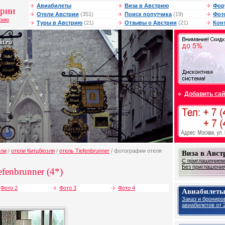
Авиабилеты
Виза в Австрию
Фор
трии
Отели Австрии
(351)
Поиск попутчика
(19)
Фот
трию
Туры в Австрию
(21)
Отзывы о Австрии
(21)
Кон
Добавить сай
ели
/
отели Китцбюэля
/
отель Tiefenbrunner
/ фотографии отеля
Виза в Авс
С приглашением 
Без приглашения 
efenbrunner (4*)
Фото 2
Фото 3
Фото 4
Авиабилеты
Заказ и брониро
авиабилетов от 2