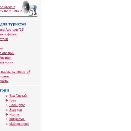
об отеле »
 о попутчике »
для туристов
рты Австрии (15)
ах и фактах
стрии
ии
в Австрии
Австрии
ельности
 рассылку новостей
страны
 сайты
трии
Бад Гаштайн
Грац
Зальцбург
Зельден
Ишгль
Китцбюэль
Майерхофен