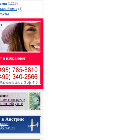
умы
(1218)
оальбомы
(1)
такты
т в избранное!
трию
- от 1500 руб. »
- от 140 у.е. »
 в Австрию
вание
50 y.e. »»