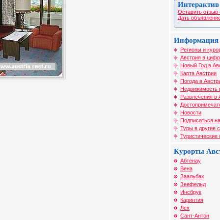
Интерактив
Оставить отзыв 
Дать объявление
Информация 
Регионы и куро
Австрия в цифр
Новый Год в Ав
Карта Австрии
Погода в Австр
Недвижимость 
Развлечения в 
Достопримечат
Новости
Подписаться на
Туры в другие 
Туристические
Курорты Авс
Абтенау
Вена
Заальбах
Зеефельд
Инсбрук
Каринтия
Лех
Сант-Антон