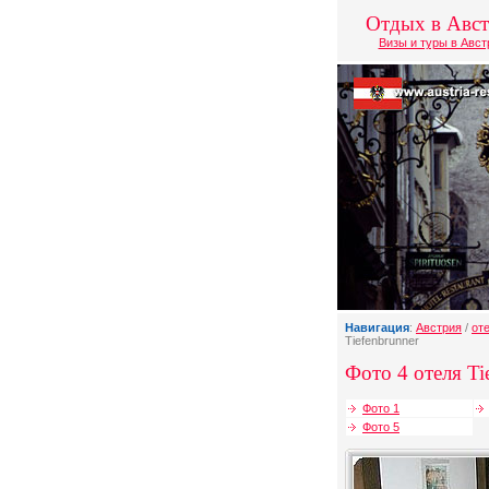
Отдых в Авс
Визы и туры в Авс
Навигация
:
Австрия
/
от
Tiefenbrunner
Фото 4 отеля Ti
Фото 1
Фото 5