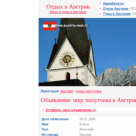
Авиабилеты
Отдых в Австрии
Отели Австрии
(351
Визы и туры в Австрию
Туры в Австрию
(21
Навигация
:
Австрия
/
поиск попутчика
Объявление: ищу попутчика в Австр
Оставить свое объявление »»
Дата обявления
28.11.2005
Имя
Елена
Пол
Женский
Из города
Москва