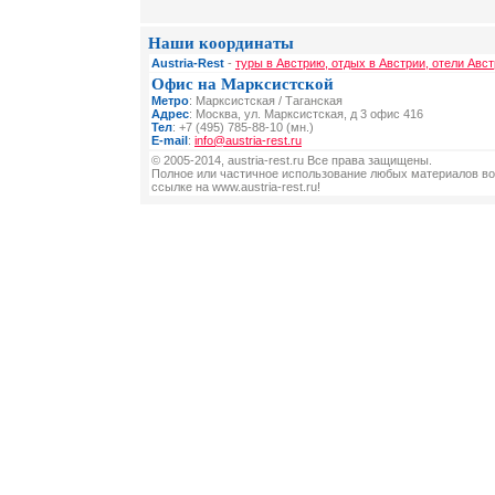
Наши координаты
Austria-Rest
-
туры в Австрию, отдых в Австрии, отели Авст
Офис на Марксистской
Метро
: Марксистская / Таганская
Адрес
: Москва, ул. Марксистская, д 3 офис 416
Тел
: +7 (495) 785-88-10 (мн.)
E-mail
:
info@austria-rest.ru
© 2005-2014, austria-rest.ru Все права защищены.
Полное или частичное использование любых материалов во
ссылке на www.austria-rest.ru!