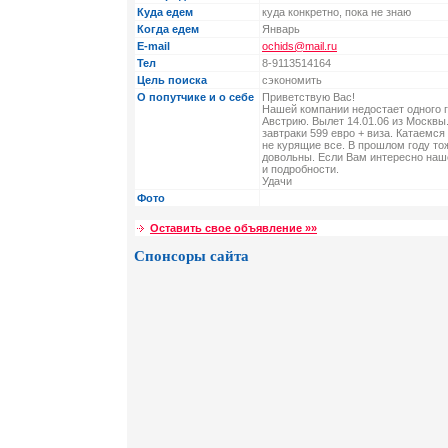
Куда едем
куда конкретно, пока не знаю
Когда едем
Январь
E-mail
ochids@mail.ru
Тел
8-9113514164
Цель поиска
сэкономить
О попутчике и о себе
Приветствую Вас!
Нашей компании недостает одного г
Австрию. Вылет 14.01.06 из Москвы.
завтраки 599 евро + виза. Катаемся 
не курящие все. В прошлом году тож
довольны. Если Вам интересно наш
и подробности.
Удачи
Фото
Оставить свое объявление »»
Спонсоры сайта