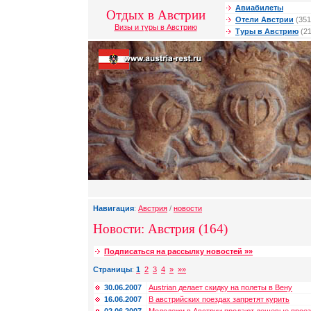
Авиабилеты
Отдых в Австрии
Отели Австрии
(351
Визы и туры в Австрию
Туры в Австрию
(21
Навигация
:
Австрия
/
новости
Новости: Австрия (164)
Подписаться на рассылку новостей »»
Страницы
:
1
2
3
4
»
»»
30.06.2007
Austrian делает скидку на полеты в Вену
16.06.2007
В австрийских поездах запретят курить