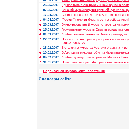
02.06.2007
Молодежи в Австрии продают дешевые прое
25.05.2007
Единая виза в Австрию и Швейцарию на вре
07.05.2007
Венский музей получит крупнейшую коллекц
17.04.2007
Austrian перевезет детей в Австрию бесплатн
04.04.2007
"Россия" получит блоки мест на рейсах Austr
28.03.2007
Винно-термальный курорт откроется на гран
15.03.2007
Горнолыжные курорты Европы дождались сн
01.03.2007
Austrian начала летать из Вены в Домодедов
27.02.2007
Посольство Австрии опровергает информаци
наших туристов
18.02.2007
В отелях на курортах Австрии ограничат чис
10.02.2007
В Австрии в микроавтобус из Чехии врезалс
05.02.2007
Austrian доводит число рейсов Москва - Вена
31.01.2007
Нынешний январь в Австрии стал самым теп
Подписаться на рассылку новостей »»
Спонсоры сайта