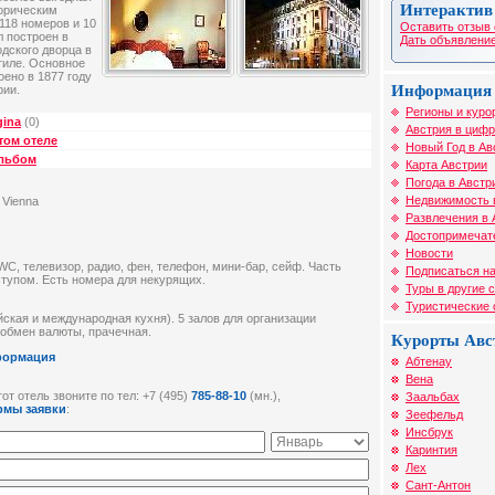
Интерактив
торическим
118 номеров и 10
Оставить отзыв 
 построен в
Дать объявление
одского дворца в
тиле. Основное
оено в 1877 году
Информация 
рии.
Регионы и куро
gina
(0)
Австрия в цифр
том отеле
Новый Год в Ав
альбом
Карта Австрии
Погода в Австр
Недвижимость 
 Vienna
Развлечения в 
Достопримечат
Новости
WC, телевизор, радио, фен, телефон, мини-бар, сейф. Часть
Подписаться на
ступом. Есть номера для некурящих.
Туры в другие 
Туристические
йская и международная кухня). 5 залов для организации
 обмен валюты, прачечная.
Курорты Авс
формация
Абтенау
Вена
от отель звоните по тел: +7 (495)
785-88-10
(мн.),
Заальбах
рмы заявки
:
Зеефельд
Инсбрук
Каринтия
Лех
Сант-Антон