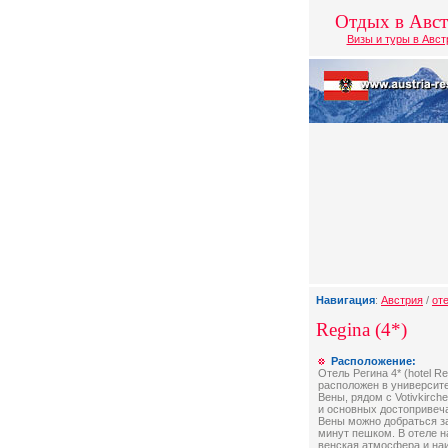
Отдых в Авс
Визы и туры в Авс
Навигация
:
Австрия
/
от
Regina (4*)
Расположение:
Отель Регина 4* (hotel Re
расположен в университ
Вены, рядом с Votivkirch
и основных достопривеч
Вены можно добраться з
минут пешком. В отеле 
венская атмосфера и на