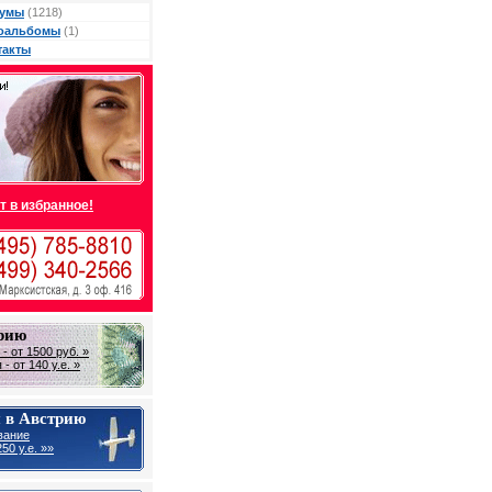
умы
(1218)
оальбомы
(1)
такты
т в избранное!
трию
- от 1500 руб. »
- от 140 у.е. »
 в Австрию
вание
50 y.e. »»