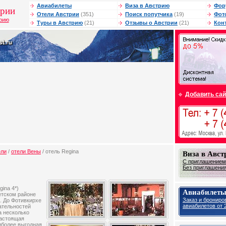
Авиабилеты
Виза в Австрию
Фор
трии
Отели Австрии
(351)
Поиск попутчика
(19)
Фот
трию
Туры в Австрию
(21)
Отзывы о Австрии
(21)
Кон
Добавить сай
ели
/
отели Вены
/ отель Regina
Виза в Авс
С приглашением 
Без приглашения 
gina 4*)
Авиабилеты
етском районе
Заказ и брониро
e. До Фотивкирхе
авиабилетов от 2
ательностей
а несколько
настоящая
иболее выгодная