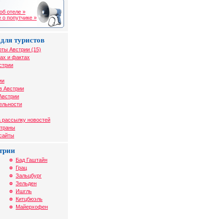
об отеле »
 о попутчике »
для туристов
рты Австрии (15)
ах и фактах
стрии
ии
в Австрии
Австрии
ельности
 рассылку новостей
страны
 сайты
трии
Бад Гаштайн
Грац
Зальцбург
Зельден
Ишгль
Китцбюэль
Майерхофен