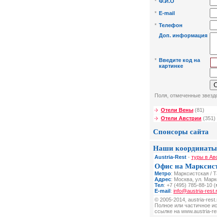
*
Ф.И.О
*
E-mail
*
Телефон
Доп. информация
*
Введите код на
картинке
Поля, отмеченные звездо
Отели Вены
(81)
Отели Австрии
(351)
Спонсоры сайта
Наши координаты
Austria-Rest
-
туры в Ав
Офис на Марксис
Метро
: Марксистская / 
Адрес
: Москва, ул. Мар
Тел
: +7 (495) 785-88-10 (
E-mail
:
info@austria-rest.
© 2005-2014, austria-res
Полное или частичное и
ссылке на www.austria-res