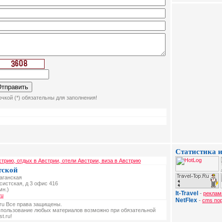
чкой (*) обязательны для заполнения!
Статистика и
стрию, отдых в Австрии, отели Австрии, виза в Австрию
тской
Таганская
ксистская, д 3 офис 416
мн.)
It-Travel
-
реклам
ru
NetFlex
-
cms по
t.ru Все права защищены.
спользование любых материалов возможно при обязательной
t.ru!