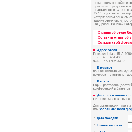
цена в ряду отелей с ис
прошлым. Предлагается 
апартаментов. Отель был
1977 году в качестве гор
историческом венском с
здание отеля было постр
как Дворец Венской исто
Отзывы об отеле Re
Оставить отзыв об э
Создать свой фото
Адрес отеля
Rooselweltplatz 15, A-1090
Тел.: +43 1 404 460
Факс: +43 1 408 83 92
В номере
ванная комната или душ/
номеров – с интернет-до
В отеле
Бар, 2 ресторана (австри
конференций и банкетов,
Дополнительная ин
Питание: завтрак - буфет.
Для организации тура в эт
или
заполните поля фо
*
Дата поездки
*
Кол-во человек