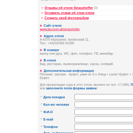
Отзывы об отеле Strasshoffer
(0)
Оставить отзыв об этом отеле
Создать свой фотоальбом
Сайт отеля
www.tiscover.at/strasshofer
Адрес отеля
А-6370 Kitzbuehel, Vorderstadt 11.
Тел.: +43(0)5356 62285
В номере
ванну или душ, WC, фен, телефон, ТВ, минибар.
В отеле
Бар, ресторан, лыжехранилище, сауна, солярий.
Дополнительная информация
Питание: завтрак - буфет, ужин из 3-х блюд + салат-буфет +
буфет.
Для организации тура в этот отель звоните по тел: +7 (495)
7
или
заполните поля формы заявки
:
*
Дата поездки
*
Кол-во человек
*
Ф.И.О
*
E-mail
*
Телефон