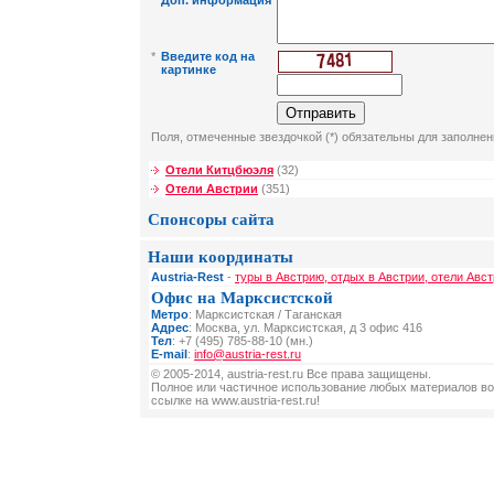
Доп. информация
*
Введите код на
картинке
Поля, отмеченные звездочкой (*) обязательны для заполнен
Отели Китцбюэля
(32)
Отели Австрии
(351)
Спонсоры сайта
Наши координаты
Austria-Rest
-
туры в Австрию, отдых в Австрии, отели Авст
Офис на Марксистской
Метро
: Марксистская / Таганская
Адрес
: Москва, ул. Марксистская, д 3 офис 416
Тел
: +7 (495) 785-88-10 (мн.)
E-mail
:
info@austria-rest.ru
© 2005-2014, austria-rest.ru Все права защищены.
Полное или частичное использование любых материалов во
ссылке на www.austria-rest.ru!