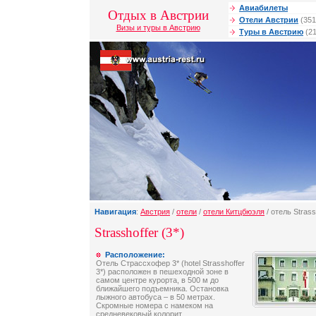
Авиабилеты
Отдых в Австрии
Отели Австрии
(351
Визы и туры в Австрию
Туры в Австрию
(21
Навигация
:
Австрия
/
отели
/
отели Китцбюэля
/ отель Strass
Strasshoffer (3*)
Расположение:
Отель Страссхофер 3* (hotel Strasshoffer
3*) расположен в пешеходной зоне в
самом центре курорта, в 500 м до
ближайшего подъемника. Остановка
лыжного автобуса – в 50 метрах.
Скромные номера с намеком на
средневековый колорит.