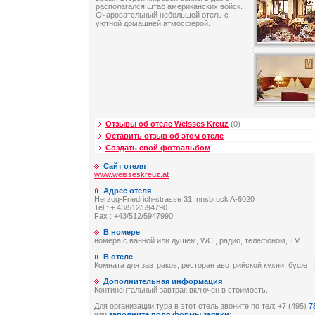
располагался штаб американских войск.
Очаровательный небольшой отель с
уютной домашней атмосферой.
Отзывы об отеле Weisses Kreuz
(0)
Оставить отзыв об этом отеле
Создать свой фотоальбом
Сайт отеля
www.weisseskreuz.at
Адрес отеля
Herzog-Friedrich-strasse 31 Innsbruck A-6020
Tel : + 43/512/594790
Fax : +43/512/5947990
В номере
номера с ванной или душем, WC , радио, телефоном, TV .
В отеле
Комната для завтраков, ресторан австрийской кухни, буфет,
Дополнительная информация
Континентальный завтрак включен в стоимость.
Для организации тура в этот отель звоните по тел: +7 (495)
7
или
заполните поля формы заявки
: