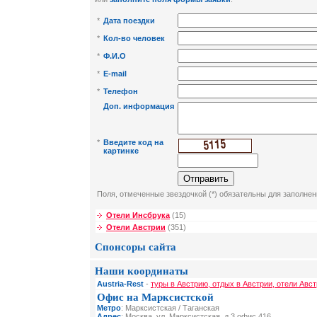
*
Дата поездки
*
Кол-во человек
*
Ф.И.О
*
E-mail
*
Телефон
Доп. информация
*
Введите код на
картинке
Поля, отмеченные звездочкой (*) обязательны для заполнен
Отели Инсбрука
(15)
Отели Австрии
(351)
Спонсоры сайта
Наши координаты
Austria-Rest
-
туры в Австрию, отдых в Австрии, отели Авст
Офис на Марксистской
Метро
: Марксистская / Таганская
Адрес
: Москва, ул. Марксистская, д 3 офис 416