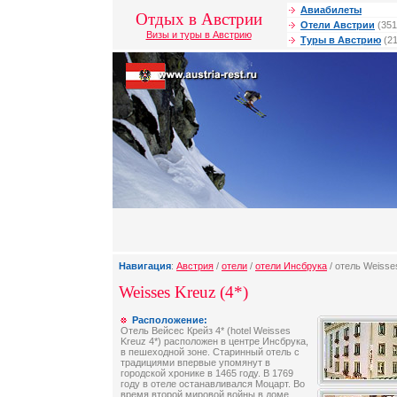
Авиабилеты
Отдых в Австрии
Отели Австрии
(351
Визы и туры в Австрию
Туры в Австрию
(21
Навигация
:
Австрия
/
отели
/
отели Инсбрука
/ отель Weisse
Weisses Kreuz (4*)
Расположение:
Отель Вейсес Крейз 4* (hotel Weisses
Kreuz 4*) расположен в центре Инсбрука,
в пешеходной зоне. Старинный отель с
традициями впервые упомянут в
городской хронике в 1465 году. В 1769
году в отеле останавливался Моцарт. Во
время второй мировой войны в доме