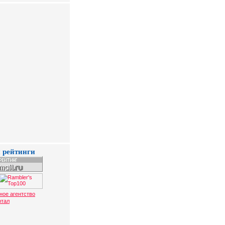
 рейтинги
ное агентство
ртал