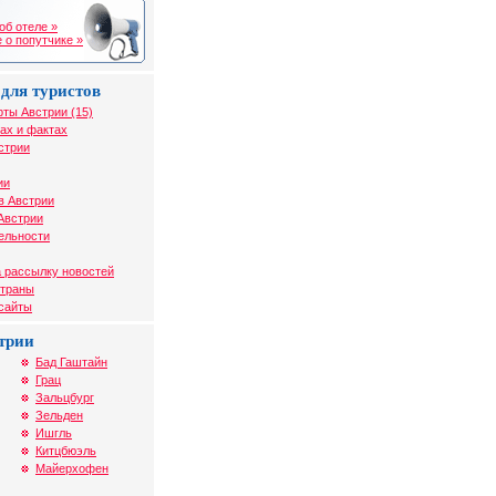
об отеле »
 о попутчике »
для туристов
рты Австрии (15)
ах и фактах
стрии
ии
в Австрии
Австрии
ельности
 рассылку новостей
страны
 сайты
трии
Бад Гаштайн
Грац
Зальцбург
Зельден
Ишгль
Китцбюэль
Майерхофен