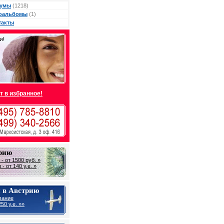
умы
(1218)
оальбомы
(1)
такты
т в избранное!
трию
- от 1500 руб. »
- от 140 у.е. »
 в Австрию
вание
50 y.e. »»