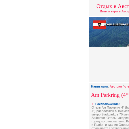
Отдых в Авс
Визы и туры в Авс
Навигация
:
Австрия
/
от
Am Parkring (4*
Расположение:
Отель Ам Паркринг 4* (ho
4*) расположен в 150 ме
метро Stadtpark, в 70 ме
Stubentor. Отель находи
городского парка, улиц 
и Грабен и здания Оперы
открывается захватыва