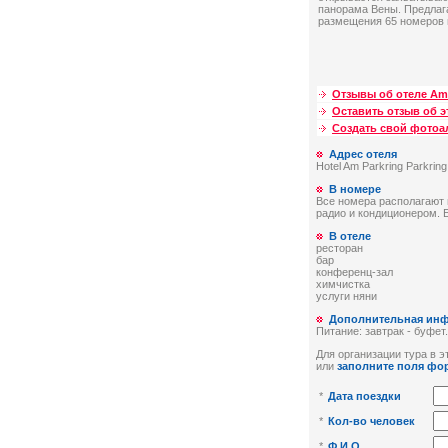
панорама Вены. Предлаг
размещения 65 номеров н
Отзывы об отеле Am 
Оставить отзыв об э
Создать свой фото
Адрес отеля
Hotel Am Parkring Parkring
В номере
Все номера располагают 
радио и кондиционером. 
В отеле
ресторан
бар
конференц-зал
химчистка
услуги няни
Дополнительная ин
Питание: завтрак - буфет.
Для организации тура в эт
или
заполните поля фо
*
Дата поездки
*
Кол-во человек
*
Ф.И.О