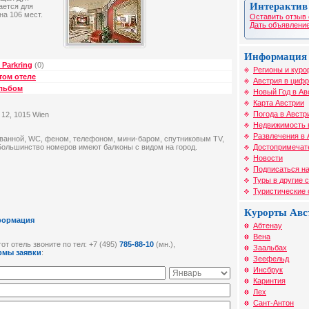
Интерактив
ается для
а 106 мест.
Оставить отзыв 
Дать объявление
Информация 
Parkring
(0)
Регионы и куро
том отеле
Австрия в цифр
альбом
Новый Год в Ав
Карта Австрии
Погода в Австр
 12, 1015 Wien
Недвижимость 
Развлечения в 
ванной, WC, феном, телефоном, мини-баром, спутниковым TV,
Достопримечат
Большинство номеров имеют балконы с видом на город.
Новости
Подписаться на
Туры в другие 
Туристические
Курорты Авс
формация
Абтенау
Вена
от отель звоните по тел: +7 (495)
785-88-10
(мн.),
Заальбах
рмы заявки
:
Зеефельд
Инсбрук
Каринтия
Лех
Сант-Антон