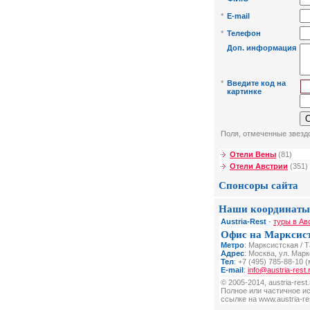
*
E-mail
*
Телефон
Доп. информация
*
Введите код на
картинке
Поля, отмеченные звездо
Отели Вены
(81)
Отели Австрии
(351)
Спонсоры сайта
Наши координаты
Austria-Rest
-
туры в Ав
Офис на Марксис
Метро
: Марксистская / 
Адрес
: Москва, ул. Мар
Тел
: +7 (495) 785-88-10 (
E-mail
:
info@austria-rest.
© 2005-2014, austria-res
Полное или частичное и
ссылке на www.austria-res