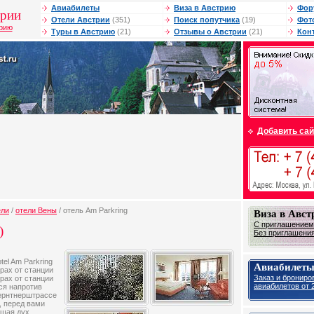
Авиабилеты
Виза в Австрию
Фор
трии
Отели Австрии
(351)
Поиск попутчика
(19)
Фот
трию
Туры в Австрию
(21)
Отзывы о Австрии
(21)
Кон
Добавить сай
ели
/
отели Вены
/ отель Am Parkring
Виза в Авс
С приглашением 
)
Без приглашения 
tel Am Parkring
Авиабилеты
трах от станции
Заказ и брониро
трах от станции
авиабилетов от 2
тся напротив
Кернтнерштрассе
, перед вами
ющая дух