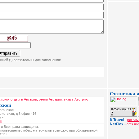
чкой (*) обязательны для заполнения!
Статистика и
стрию, отдых в Австрии, отели Австрии, виза в Австрию
тской
Таганская
ксистская, д 3 офис 416
мн.)
It-Travel
-
реклам
ru
NetFlex
-
cms по
t.ru Все права защищены.
спользование любых материалов возможно при обязательной
t.ru!