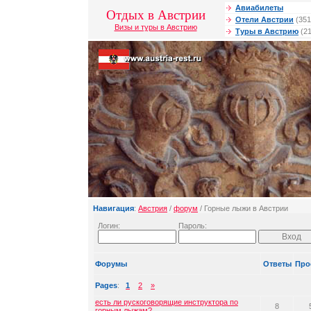
Авиабилеты
Отдых в Австрии
Отели Австрии
(351
Визы и туры в Австрию
Туры в Австрию
(21
Навигация
:
Австрия
/
форум
/ Горные лыжи в Австрии
Логин:
Пароль:
Форумы
Ответы
Про
Pages
:
1
2
»
есть ли рускоговорящие инструктора по
8
горным лыжам?