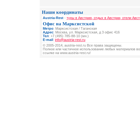
Наши координаты
Austria-Rest
-
туры в Австрию, отдых в Австрии, отели Авст
Офис на Марксистской
Метро
: Марксистская / Таганская
Адрес
: Москва, ул. Марксистская, д 3 офис 416
Тел
: +7 (495) 785-88-10 (мн.)
E-mail
:
info@austria-rest.ru
© 2005-2014, austria-rest.ru Все права защищены.
Полное или частичное использование любых материалов во
ссылке на www.austria-rest.ru!