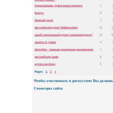
Горнолыжники, нужна ваша помощь!!
1
Капрун
9
Лыжный сезон
7
Австрийский курорт Майерхофен
11
1
какой горнолыжный курорт порекомендуете?
12
5
защита от травм
4
Шлосберг - бывшая резиденция императоров
1
австрийские лыжи
6
куплю сноуборд
5
Pages
:
1
2
»
Чтобы участвовать в дискуссиях Вы должны
Спонсоры сайта